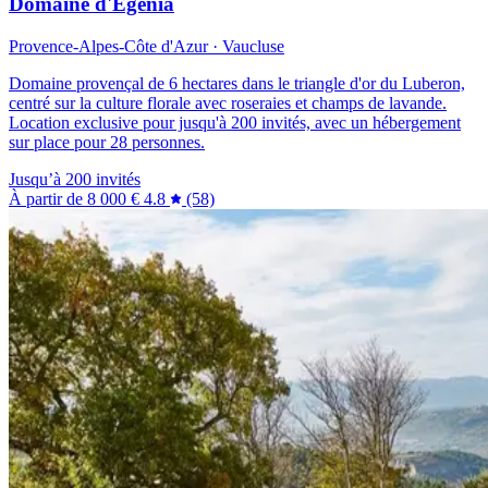
Domaine d'Egenia
Provence-Alpes-Côte d'Azur · Vaucluse
Domaine provençal de 6 hectares dans le triangle d'or du Luberon,
centré sur la culture florale avec roseraies et champs de lavande.
Location exclusive pour jusqu'à 200 invités, avec un hébergement
sur place pour 28 personnes.
Jusqu’à 200 invités
À partir de
8 000 €
4.8
(58)