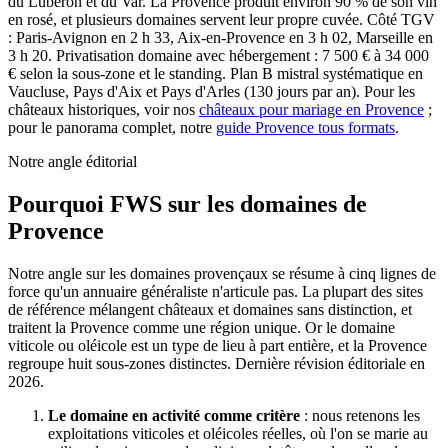
du
Lubéron
et du
Var
. La Provence produit environ 90 % de son vin
en rosé, et plusieurs domaines servent leur propre cuvée. Côté TGV
: Paris-Avignon en 2 h 33, Aix-en-Provence en 3 h 02, Marseille en
3 h 20. Privatisation domaine avec hébergement : 7 500 € à 34 000
€ selon la sous-zone et le standing. Plan B mistral systématique en
Vaucluse, Pays d'Aix et Pays d'Arles (130 jours par an). Pour les
châteaux historiques, voir nos
châteaux pour mariage en Provence
;
pour le panorama complet, notre
guide Provence tous formats
.
Notre angle éditorial
Pourquoi FWS sur les domaines de
Provence
Notre angle sur les domaines provençaux se résume à cinq lignes de
force qu'un annuaire généraliste n'articule pas. La plupart des sites
de référence mélangent châteaux et domaines sans distinction, et
traitent la Provence comme une région unique. Or le domaine
viticole ou oléicole est un type de lieu à part entière, et la Provence
regroupe huit sous-zones distinctes. Dernière révision éditoriale en
2026.
Le domaine en activité comme critère
: nous retenons les
exploitations viticoles et oléicoles réelles, où l'on se marie au