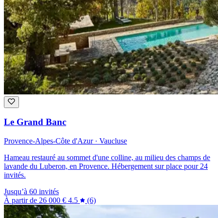
Le Grand Banc
Provence-Alpes-Côte d'Azur · Vaucluse
Hameau restauré au sommet d'une colline, au milieu des champs de
lavande du Luberon, en Provence. Hébergement sur place pour 24
invités.
Jusqu’à 60 invités
À partir de
26 000 €
4.5
(6)