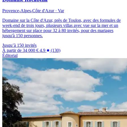
Provence-Alpes-Côte d'Azur · Var
Domaine sur la Côte d'Azur, près de Toulon, avec des formules de
week-end de trois jours, plusieurs villas avec vue sur la mer et un
hébergement sur place pour 32 à 80 invités, pour des mariages
jusqu'à 150 personnes.
Jusqu’à 150 invités
À partir de
34 000 €
4.9
(130)
Éditorial