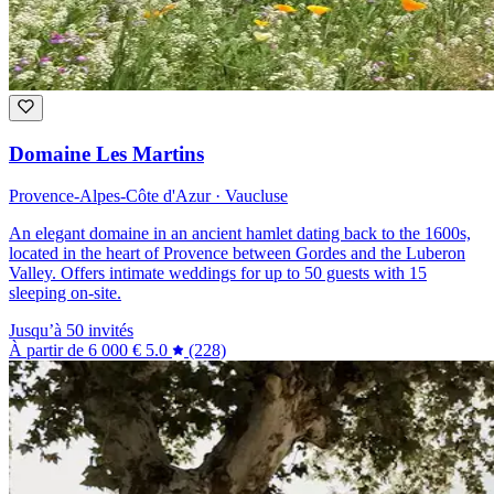
Domaine Les Martins
Provence-Alpes-Côte d'Azur · Vaucluse
An elegant domaine in an ancient hamlet dating back to the 1600s,
located in the heart of Provence between Gordes and the Luberon
Valley. Offers intimate weddings for up to 50 guests with 15
sleeping on-site.
Jusqu’à 50 invités
À partir de
6 000 €
5.0
(228)