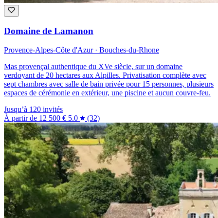
Domaine de Lamanon
Provence-Alpes-Côte d'Azur · Bouches-du-Rhone
Mas provençal authentique du XVe siècle, sur un domaine
verdoyant de 20 hectares aux Alpilles. Privatisation complète avec
sept chambres avec salle de bain privée pour 15 personnes, plusieurs
espaces de cérémonie en extérieur, une piscine et aucun couvre-feu.
Jusqu’à 120 invités
À partir de
12 500 €
5.0
(32)