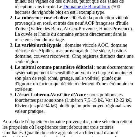
milieu des vignes ou des oliviers, plutôt que des salles de
réception sans terroir. Le
Domaine de Blacailloux
(500
hectares de vignoble bio) en est l'exemple type.
La cohérence rosé et olive
: 90 % de la production viticole
provençale en rosé, et trois des neuf AOP françaises d'huile
d'olive (Vallée des Baux, Aix-en-Provence, Haute-Provence).
La cuvée et l'huile du domaine entrent directement dans la
mise en scène du mariage.
La variété archétypale
: domaine viticole AOC, domaine
oléicole des
Alpilles
, mas provençal du 15e siècle, bastide-
domaine, couvent reconverti. Cinq registres distincts dans une
seule région.
Le mistral comme paramètre éditorial
: nous documentons
systématiquement la sensibilité au vent de chaque domaine et
son plan de repli (chai, grange, salle voûtée), plutôt que
d'ignorer un facteur qui décide réellement d'une cérémonie en
extérieur.
L'écart Lubéron-Var-Côte d'Azur
: nous publions les
fourchettes par sous-zone (Lubéron 7,5-15 k€, Var 12-22 k€,
Riviera jusqu'à 34 k€) plutôt qu'un prix moyen régional sans
valeur pratique.
Au-delà de l'étiquette « domaine provençal », notre sélection retient
les propriétés où l'expérience tient debout sur trois critères
simultanés. Qualité du cadre agricole et architectural d'abord.