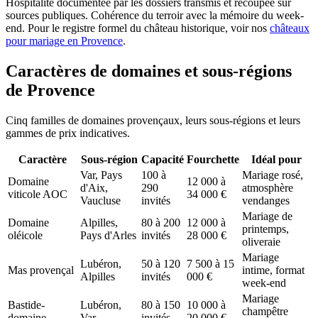
Hospitalité documentée par les dossiers transmis et recoupée sur
sources publiques. Cohérence du terroir avec la mémoire du week-
end. Pour le registre formel du château historique, voir nos
châteaux
pour mariage en Provence
.
Caractères de domaines et sous-régions
de Provence
Cinq familles de domaines provençaux, leurs sous-régions et leurs
gammes de prix indicatives.
Caractère
Sous-région
Capacité
Fourchette
Idéal pour
Var, Pays
100 à
Mariage rosé,
Domaine
12 000 à
d'Aix,
290
atmosphère
viticole AOC
34 000 €
Vaucluse
invités
vendanges
Mariage de
Domaine
Alpilles,
80 à 200
12 000 à
printemps,
oléicole
Pays d'Arles
invités
28 000 €
oliveraie
Mariage
Lubéron,
50 à 120
7 500 à 15
Mas provençal
intime, format
Alpilles
invités
000 €
week-end
Mariage
Bastide-
Lubéron,
80 à 150
10 000 à
champêtre
domaine
Var
invités
20 000 €