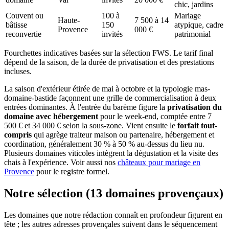
chic, jardins
Couvent ou
100 à
Mariage
Haute-
7 500 à 14
bâtisse
150
atypique, cadre
Provence
000 €
reconvertie
invités
patrimonial
Fourchettes indicatives basées sur la sélection FWS. Le tarif final
dépend de la saison, de la durée de privatisation et des prestations
incluses.
La saison d'extérieur étirée de mai à octobre et la typologie mas-
domaine-bastide façonnent une grille de commercialisation à deux
entrées dominantes. À l'entrée du barème figure la
privatisation du
domaine avec hébergement
pour le week-end, comptée entre 7
500 € et 34 000 € selon la sous-zone. Vient ensuite le
forfait tout-
compris
qui agrège traiteur maison ou partenaire, hébergement et
coordination, généralement 30 % à 50 % au-dessus du lieu nu.
Plusieurs domaines viticoles intègrent la dégustation et la visite des
chais à l'expérience. Voir aussi nos
châteaux pour mariage en
Provence
pour le registre formel.
Notre sélection (13 domaines provençaux)
Les domaines que notre rédaction connaît en profondeur figurent en
tête ; les autres adresses provençales suivent dans le séquencement