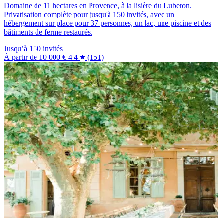
Domaine de 11 hectares en Provence, à la lisière du Luberon.
Privatisation complète pour jusqu'à 150 invités, avec un
hébergement sur place pour 37 personnes, un lac, une piscine et des
bâtiments de ferme restaurés.
Jusqu’à 150 invités
À partir de
10 000 €
4.4
(151)