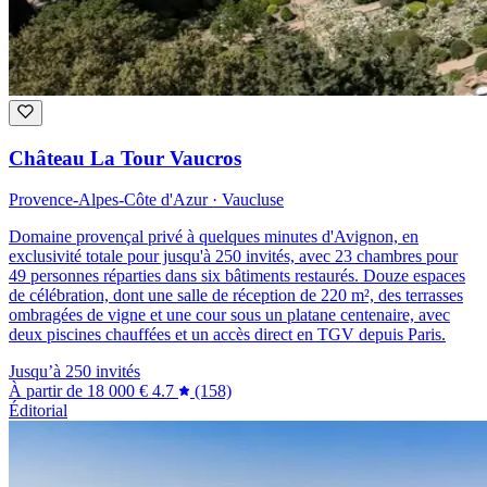
Château La Tour Vaucros
Provence-Alpes-Côte d'Azur · Vaucluse
Domaine provençal privé à quelques minutes d'Avignon, en
exclusivité totale pour jusqu'à 250 invités, avec 23 chambres pour
49 personnes réparties dans six bâtiments restaurés. Douze espaces
de célébration, dont une salle de réception de 220 m², des terrasses
ombragées de vigne et une cour sous un platane centenaire, avec
deux piscines chauffées et un accès direct en TGV depuis Paris.
Jusqu’à 250 invités
À partir de
18 000 €
4.7
(158)
Éditorial