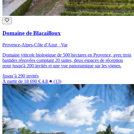
Domaine de Blacailloux
Provence-Alpes-Côte d'Azur · Var
Domaine viticole biologique de 500 hectares en Provence, avec trois
bastides rénovées comptant 20 suites, deux espaces de réception
pour jusqu'à 200 invités et une vue panoramique sur les vignes.
Jusqu’à 290 invités
À partir de
18 690 €
4.8
(13)